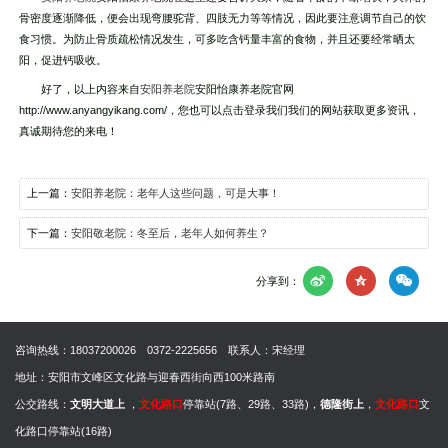
骨密度逐渐降低，便会出现弯腰驼背、四肢无力等等情况，因此要注意调节自己的饮
食习惯。为防止骨质疏松情况发生，可多吃含钙量丰富的食物，并且还要经常晒太
阳，促进钙吸收。
好了，以上内容来自
安阳养老院
安阳怡康养老院官网
http://www.anyangyikang.com/，您也可以点击登录我们我们的网站获取更多资讯，
真诚期待您的来电！
上一篇：
安阳养老院：老年人这些问题，可是大事！
下一篇：
安阳敬老院：冬至后，老年人如何养生？
分享到：
咨询热线：
18037200026
0372-2225656
联系人：宋经理
地址：安阳市文峰区文化路与迎春西街向西100米路南
公交路线：
文明大道上
，
文化路口
停靠站(7路、29路、33路)，
德隆街上
，
文化路口
文
化路口停靠站(16路)